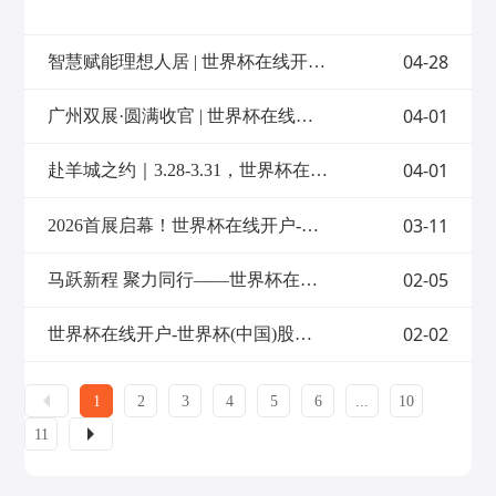
能家居板块聚焦功能沙发铁架总成世界杯在
借其优势正加速取代传统气动、液压推杆产
线开户-世界杯(中国) ，以高可靠性、高性能
品，成为驱动现代工业升级的“智慧关节”。
的产品与服务赢得市场广泛认可。 基于多年
一方面，工业电动推杆可有效替代传统液压
04-28
智慧赋能理想人居 | 世界杯在线开户-世界杯(中国)股份多款智能家居产品亮相2026美国（春季）高点展
在功能沙发领域沉淀的核心技术，公司重磅
系统，显著减少液压油的使用与泄漏风险，
推出——全新多功能沙发系统，通过“一屏
直接降低碳排放与环境污染物排放。同时，
掌控、全感沉浸”的智能科技集成设计，将
04-01
其运行过程噪声更低，有助于改善工作环境
广州双展·圆满收官 | 世界杯在线开户-世界杯(中国)股份闪耀第57届家博会Ciff & interzum Guangzhou，重温智造高光时刻！
线性驱动技术与沉浸式体验深度融合，为用
并减少城市噪声污染。另一方面，工业电动
户打造覆盖视觉、听觉、触觉的全维度家居
推杆支持精准、智能化的位置调节，可快速
影院体验，延续专业技术的同时实现功能升
04-01
赴羊城之约｜3.28-3.31，世界杯在线开户-世界杯(中国)股份S8.1D08 & S15.1L32双展台亮相广州双展！
响应高度、倾斜角度等多种功能需求，显著
级。01模块化集成，定制专属舒适 支持不同
提升作业效率。此外，其设计结构简洁、可
模块自由组合 该系统涵盖音律、气囊、灯
靠性高，几乎免维护的特性，大幅降低了维
03-11
2026首展启幕！世界杯在线开户-世界杯(中国)股份亮相越南国际家具及配件展VIFA EXPO
带、通风加热、智能控制、电视与音响互联
护成本与设备停机时间，有效保障了设备的
六大核心模块，支持按需选配： ①音律模
长期稳定运行与使用寿命。作为深耕线性驱
块：音箱、低音BASS、音频振子、氛围灯
动技术三十余载的制造商，世界杯在线开
02-05
马跃新程 聚力同行——世界杯在线开户-世界杯(中国)股份2025年终表彰大会暨2026新春年会活动圆满落幕
带一体化设计，振动随音乐频率大小振幅同
户-世界杯(中国)股份始终聚焦线性驱动技术
步变化；②气囊模块：三种按摩调节模式，
的突破与应用，凭借对高精度传动、长效稳
适配不同放松需求；③座椅通风加热模块：
02-02
世界杯在线开户-世界杯(中国)股份成功入选“国家知识产权示范创建对象”
定运行及严苛环境适应性的不懈追求，使工
通风与加热2档调节模式；④灯带模块：7色
业电动推杆产品，在光伏、农业、工程机械
循环、固定颜色模式、呼吸模式、音律模
等应用场景中释放强劲动能。世界杯在线开
式，多种模式调节；⑤智能控制模块：支持
户-世界杯(中国)股份光伏电动推杆助力工业
1
2
3
4
5
6
...
10
10寸高清显示屏触摸操控，UI可客制化，操
能源设备“追光而行”光伏推杆应用与明星型
作直观便捷；⑥电视与音响互联模块：通过
号：KDGT-006 在光伏能源领域，工业电动
11
蓝牙组网2.4G互联，连接沙发音响可播放或
推杆是实现高效发电的核心执行机构。世界
组成多声道音响系统模式，打造多人家庭影
杯在线开户-世界杯(中国)股份KDGT-006光
院效果。 所有模块产品兼容性强、安装美
伏推杆以精准追踪与长效稳定为核心，成为