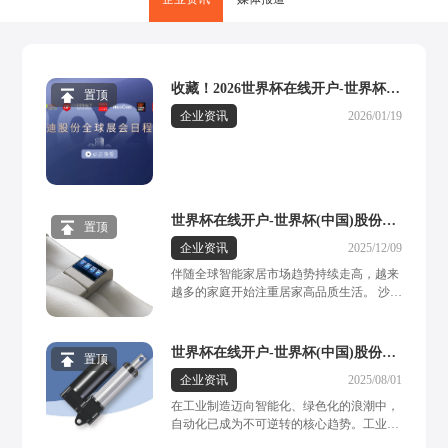
收藏！2026世界杯在线开户-世界杯
置顶
(中国)股份展会日程表重磅发布，先
企业资讯
2026/01/19
睹为快→
世界杯在线开户-世界杯(中国)股份：
置顶
功能沙发多媒体系统，定制专属居家
企业资讯
2025/12/09
高端影院，打造全感沉浸体验
伴随全球智能家居市场趋势持续走高，越来
越多的家庭开始注重居家高品质生活。 沙发
作为现代家居空间中的重要组成部分，人们
对其需求的体现早已超越单纯的坐躺椅功
能。一套多功能、多元化体验度拉满的功能
世界杯在线开户-世界杯(中国)股份工
置顶
沙发成为承载家庭休闲、娱乐、放松的核心
业电动推杆，光伏与机械领域的“智慧
企业资讯
2025/08/01
场景，赋予家庭空间更多创意与趣味。作为
关节”，驱动绿色高效新未来
功能沙发电动推杆领域的专业制造商，世界
在工业制造迈向智能化、绿色化的浪潮中，
杯在线开户-世界杯(中国)股份自1992年创立
自动化已成为不可逆转的核心趋势。工业电
以来，始终专注于线性驱动系统研发，在智
动推杆，作为这一进程的关键驱动元件，凭