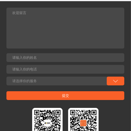
观，可完美融入家居风格，不破坏空间整体
光伏能源设备追踪系统的“神经中枢”。全新
性，给用户带来全新舒适体验。多重功能重
架构设计，额定动态负载15KN，静载最高
塑沉浸体验 通过装置该系统，可打造全维度
133KN，可驱动大型光伏阵列稳定转动，高
沉浸式感官体验。听觉上，搭载全频音响与
抗压抗拉性，适应强风等极端天气；防护等
低音BASS，支持多个功能沙发蓝牙互联组
级IP66，盐雾试验800H，完全防尘、防强烈
成多声道系统，电视音频无线同步传输，让
喷水，耐腐蚀性优异，适配沙漠、沿海等恶
人贴身感受环绕立体声的震撼；视觉上，氛
劣光伏场景；设计寿命达25年，降低后期更
围灯带提供呼吸、循环、固定、音律四种模
换成本，保障长期收益。为太阳能追踪系统
式，灯光随音乐频率精准律动，营造沉浸式
提供精准稳定的角度调节，让光伏板从“等
氛围；触觉上，音频振子搭配多种气囊按摩
光”变成“追光”，最大化光能捕获效率。 工
模式，可调振动强度与音乐节奏同步呼应，
业电动推杆系列覆盖多场景的“动力世界杯
带来细腻贴合的按摩体验；体感上，加热与
在线开户-世界杯(中国) ” 针对农业、工程机
通风功能自由调节，久坐不易闷汗，全方位
械、物流搬运等细分领域的多样化需求，世
兼顾舒适与实用。全场景智能控制10寸高清
界杯在线开户-世界杯(中国)股份推出多款工
触控屏嵌入式设计，支持灯光颜色、音乐均
业电动推杆，满足不同负载与空间需求，
衡器、按摩模式等全功能一键操控，老人小
以“定制化设计+场景适配性”破解传统驱动
孩皆能轻松使用。高度个性化定制从灯光色
难题。 农业装备的电气化先锋：KDGT-001
调、振动强度到按摩程序，均可根据个人喜
专为狭窄空间设计，全金属结构搭配IP65防
好自由调节，一键切换专属舒适状态。家居
护，可在-30℃至70℃环境中稳定运行。其
生态互联蓝牙无缝对接电视、投影等设备，
3000N动态负载，完美适配自动割草机的刀
音频振子让沙发成为播放音频的载体，观影
片升降、施肥设备的料口开合等动作，推动
时震撼力效果鲜明，游戏时脚步声从座椅下
农业机械向“无泄漏、高能效”升级。480H中
方传来，实现全感沉浸。02深度契合家居场
性盐雾试验认证，确保在田间高湿、多尘环
景的多元化诉求 两人位/三人位功能沙发方
境中长效耐用。 小型工程机械装备的可靠执
案家庭核心娱乐区首选 家庭核心娱乐区的首
行器：KDGT-007 以10KN高负载、毫米级