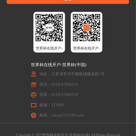
世界杯在线开户-
世界杯在线开户-
世界杯(中国)股
世界杯(中国)智
世界杯在线开户-世界杯(中国)
份
能升降桌
地址：江苏省常州市横林镇横崔路3号
电话：0519-67898510
传真：0519-67898519
邮编：213000
邮箱：sales@352319.com
Copyright © 2022世界杯在线开户-世界杯(中国) All Rights Reserved