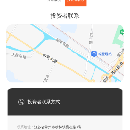
投资者联系
投资者联系方式
联系地址：
江苏省常州市横林镇横崔路3号