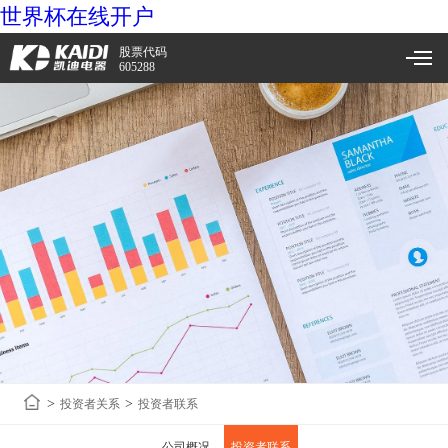
世界杯在线开户
股票代码
605288
>
>
投资者关系
投资者联系
公司概况
投资者联系