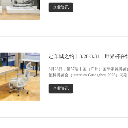
高清显示屏触摸操控，UI可客制化，操作直观便
15
企业资讯
捷；⑥电视与音响互联模块：通过蓝牙组网2.4G
定转
互联，连接沙发音响可播放或组成多声道音响系
防护
统模式，打造多人家庭影院效果。 所有模块产品
烈喷
兼容性强、安装美观，可完美融入家居风格，不
光伏
破坏空间整体性，给用户带来全新舒适体验。多
本，
重功能重塑沉浸体验 通过装置该系统，可打造全
稳定
维度沉浸式感官体验。听觉上，搭载全频音响与
光”
低音BASS，支持多个功能沙发蓝牙互联组成多声
覆盖
赴羊城之约｜3.28-3.31，世界杯在线
道系统，电视音频无线同步传输，让人贴身感受
” 
S15.1L32双展台亮相广州双展！
环绕立体声的震撼；视觉上，氛围灯带提供呼
多样
3月28日，第57届中国（广州）国际家具博
吸、循环、固定、音律四种模式，灯光随音乐频
推出
配料博览会（interzum Guangzhou 2026）同期启
率精准律动，营造沉浸式氛围；触觉上，音频振
求，
子搭配多种气囊按摩模式，可调振动强度与音乐
题。
企业资讯
节奏同步呼应，带来细腻贴合的按摩体验；体感
窄空
上，加热与通风功能自由调节，久坐不易闷汗，
在-
全方位兼顾舒适与实用。全场景智能控制10寸高
载，
清触控屏嵌入式设计，支持灯光颜色、音乐均衡
的料
器、按摩模式等全功能一键操控，老人小孩皆能
能效
轻松使用。高度个性化定制从灯光色调、振动强
间高
度到按摩程序，均可根据个人喜好自由调节，一
备的