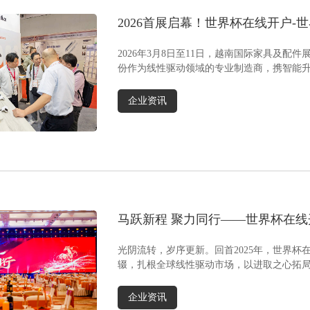
键切换专属舒适状态。家居生态互联蓝牙无缝对
米级
2026首展启幕！世界杯在线开户-
接电视、投影等设备，音频振子让沙发成为播放
幅降
音频的载体，观影时震撼力效果鲜明，游戏时脚
护，
及配件展VIFA EXPO
步声从座椅下方传来，实现全感沉浸。02深度契
升降
2026年3月8日至11日，越南国际家具及配
合家居场景的多元化诉求 两人位/三人位功能沙发
保持
份作为线性驱动领域的专业制造商，携智能
方案家庭核心娱乐区首选 家庭核心娱乐区的首选
KDG
系列产品重磅亮相，......
方案，以多声道音响互联技术打造沉浸式私人影
升降
企业资讯
院环绕立体声，搭配功能沙发铁架产品可灵活切
防护
换沙发角度。支持贴合人体工学的零重力/零靠墙
米级
功能沙发模式，辅以与电视画面智能联动的灯带
转效
设计延伸视觉边界，再加上便捷的多功能系统的
场景
触控操作，让家庭成员间的互动，都能沉浸在高
一提
品质娱乐与舒适当中，成为家庭欢聚场景的理想
车/
之选。 该方案支持多个沙发位通过蓝牙互联，实
大大
现音频同步播放，共享娱乐时刻。单人位功能沙
的支
马跃新程 聚力同行——世界杯在线开
发方案个人放松专属空间 打造个人放松专属空
载”
彰大会暨2026新春年会活动圆满落
间，该系统可搭载蓝牙音响系统并支持电视音频
合工
光阴流转，岁序更新。回首2025年，世界杯
互联，凭借贴身音响设计让用户近距离捕捉丰富
研发
辍，扎根全球线性驱动市场，以进取之心拓
音频细节，追剧、听音乐时更具沉浸式氛围
化、
发展愿景的征程中稳步前......
感。 小巧不占地的特性，辅以防夹功能装置，可
携手
企业资讯
灵活适配卧室、书房等各类空间；蓝牙快速配对
制造