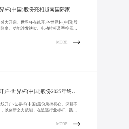
行程控制为核心，替代传统油缸、气缸，大
世界杯(中国)股份亮相越南国际家具
低安装与维护难度。内置限位开关与过载保
可精准控制自卸车翻斗角度、小型装载机的
动作，即使在建筑工地的颠簸环境中，仍能
件展盛大开启。世界杯在线开户-世界杯(中国)股
运行平稳性。 搬运设备的重载动力源：
升降桌、功能沙发铁架、电动推杆及手控器等
T-008 16KN最大动态负载，适配电动搬运车/
机等移动设备。 过压过载双保护设计与IP65
MORE
，确保在货物装卸、作业过程中的安全；毫
控制精度，实现托盘精准对接，提升物流周
率。其紧凑结构特别适合在空间狭小的移动
，低噪音运行，能有效改善作业环境。 值得
的是，通过控制电动推杆轻松调节电动搬运
升降机等部件的位置，不仅提高作业效率，还
降低操作风险，为工业操作提供了更为可靠
持。从光伏电站的“追光”到工程机械的“重
户-世界杯(中国)股份2025年终表
，世界杯在线开户-世界杯(中国)股份将紧密契
幕
业领域不断升级的市场需求，持续投入自主
在线开户-世界杯(中国)股份秉持初心、深耕不
与技术创新，致力于为客户提供高度专业
局，以创新之力赋能，在追逐行业标杆、践行
个性化定制需求的工业电动推杆产品方案，
合作伙伴赋能更多行业领域，共同驱动智能
MORE
与绿色发展的新纪元。