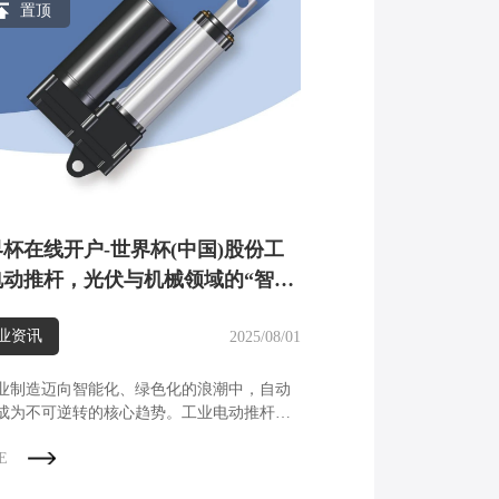
置顶
杯在线开户-世界杯(中国)股份工
电动推杆，光伏与机械领域的“智慧
节”，驱动绿色高效新未来
业资讯
2025/08/01
业制造迈向智能化、绿色化的浪潮中，自动
成为不可逆转的核心趋势。工业电动推杆，
这一进程的关键驱动元件，凭借其优势正加
E
代传统气动、液压推杆产品，成为驱动现代
升级的“智慧关节”。一方面，工业电动推杆