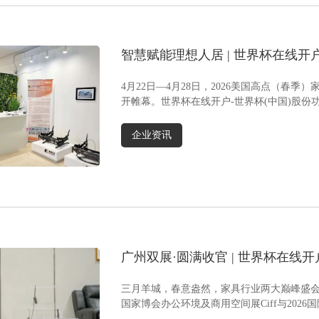
娱乐、放松的核心场景，赋予家庭空间更多创意
可有
与趣味。作为功能沙发电动推杆领域的专业制造
用与
商，世界杯在线开户-世界杯(中国)股份自1992年
放。
创立以来，始终专注于线性驱动系统研发，在智
作环
智慧赋能理想人居 | 世界杯在线开
能家居板块聚焦功能沙发铁架总成世界杯在线开
动推
品亮相2026美国（春季）高点展
户-世界杯(中国) ，以高可靠性、高性能的产品与
应高
4月22日—4月28日，2026美国高点（春季
服务赢得市场广泛认可。 基于多年在功能沙发领
业效
开帷幕。世界杯在线开户-世界杯(中国)股
域沉淀的核心技术，公司重磅推出——全新多功
乎免
发、智能功能床......
能沙发系统，通过“一屏掌控、全感沉浸”的智能
机时
企业资讯
科技集成设计，将线性驱动技术与沉浸式体验深
寿命
度融合，为用户打造覆盖视觉、听觉、触觉的全
商，
维度家居影院体验，延续专业技术的同时实现功
线性
能升级。01模块化集成，定制专属舒适 支持不同
动、
模块自由组合 该系统涵盖音律、气囊、灯带、通
求，
风加热、智能控制、电视与音响互联六大核心模
机械
块，支持按需选配： ①音律模块：音箱、低音
户-
BASS、音频振子、氛围灯带一体化设计，振动随
设备
广州双展·圆满收官 | 世界杯在线开
音乐频率大小振幅同步变化；②气囊模块：三种
KD
按摩调节模式，适配不同放松需求；③座椅通风
现高
博会Ciff & interzum Guangz
加热模块：通风与加热2档调节模式；④灯带模
界杯
三月羊城，春意盎然，家具行业两大巅峰盛会如约
块：7色循环、固定颜色模式、呼吸模式、音律模
长效
国家博会办公环境及商用空间展Ciff与2026国际
式，多种模式调节；⑤智能控制模块：支持10寸
的“