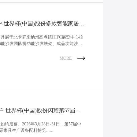
效替代传统液压系统，显著减少液压油的使
泄漏风险，直接降低碳排放与环境污染物排
同时，其运行过程噪声更低，有助于改善工
境并减少城市噪声污染。另一方面，工业电
户-世界杯(中国)股份多款智能家居产
杆支持精准、智能化的位置调节，可快速响
度、倾斜角度等多种功能需求，显著提升作
）家具展于北卡罗来纳州高点镇IHFC展览中心拉
率。此外，其设计结构简洁、可靠性高，几
份功能沙发团队携功能沙发铁架、成品功能沙
维护的特性，大幅降低了维护成本与设备停
间，有效保障了设备的长期稳定运行与使用
MORE
。作为深耕线性驱动技术三十余载的制造
世界杯在线开户-世界杯(中国)股份始终聚焦
驱动技术的突破与应用，凭借对高精度传
长效稳定运行及严苛环境适应性的不懈追
使工业电动推杆产品，在光伏、农业、工程
等应用场景中释放强劲动能。世界杯在线开
世界杯(中国)股份光伏电动推杆助力工业能源
“追光而行”光伏推杆应用与明星型号：
户-世界杯(中国)股份闪耀第57届家
GT-006 在光伏能源领域，工业电动推杆是实
效发电的核心执行机构。世界杯在线开户-世
hou，重温智造高光时刻！
(中国)股份KDGT-006光伏推杆以精准追踪与
启幕。2026年3月28日-31日，第57届中
稳定为核心，成为光伏能源设备追踪系统
家具生产设备配料博览......
神经中枢”。全新架构设计，额定动态负载