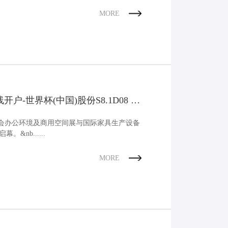
KN，静载最高133KN，可驱动大型光伏阵列稳
MORE
动，高抗压抗拉性，适应强风等极端天气；
等级IP66，盐雾试验800H，完全防尘、防强
水，耐腐蚀性优异，适配沙漠、沿海等恶劣
场景；设计寿命达25年，降低后期更换成
保障长期收益。为太阳能追踪系统提供精准
的角度调节，让光伏板从“等光”变成“追
，最大化光能捕获效率。 工业电动推杆系列
多场景的“动力世界杯在线开户-世界杯(中国)
开户-世界杯(中国)股份S8.1D08 &
针对农业、工程机械、物流搬运等细分领域的
化需求，世界杯在线开户-世界杯(中国)股份
览会办公环境及商用空间展与国际家具生产设备
多款工业电动推杆，满足不同负载与空间需
幕。&nb......
以“定制化设计+场景适配性”破解传统驱动难
 农业装备的电气化先锋：KDGT-001专为狭
MORE
间设计，全金属结构搭配IP65防护，可
30℃至70℃环境中稳定运行。其3000N动态负
完美适配自动割草机的刀片升降、施肥设备
口开合等动作，推动农业机械向“无泄漏、高
”升级。480H中性盐雾试验认证，确保在田
湿、多尘环境中长效耐用。 小型工程机械装
可靠执行器：KDGT-007 以10KN高负载、毫