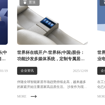
置顶
杯(中
世界杯在线开户-世界杯(中国)股份：
世界
睹为
功能沙发多媒体系统，定制专属居家
业
高端影院，打造全感沉浸体验
关
企业资讯
企
/01/19
2025/12/09
伴随全球智能家居市场趋势持续走高，越来越多
在工
的家庭开始注重居家高品质生活。 沙发作为现代
化已
家居空间中的重要组成部分，人们对其需求的体
作为
MORE
MOR
现早已超越单纯的坐躺椅功能。一套多功能、多
速取
元化体验度拉满的功能沙发成为承载家庭休闲、
工业