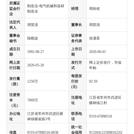
所属证
制造业-电气机械和器材
监会行
经理
周殊程
制造业
业
法定代
周荣清
董事长
周荣清
表人
董事会
证券事
陆晓波
徐潇星
秘书
务代表
成立日
上市日
1992-08-27
2020-06-01
期
期
网上发
发行方
网上定价发行，市值
2020-05-20
行日期
式
申购
每股发
发行量
1250万
行价
92.59
（股）
(元)
注册资
注册地
江苏省常州市武进区
本
7069万
址
横林镇江村
（元）
办公地
江苏省常州市武进区横
联系电
0519-67898518
址
林镇横崔路3号
话
统一社
传真
0519-67898510-8038
会信用
91320412250981622Q