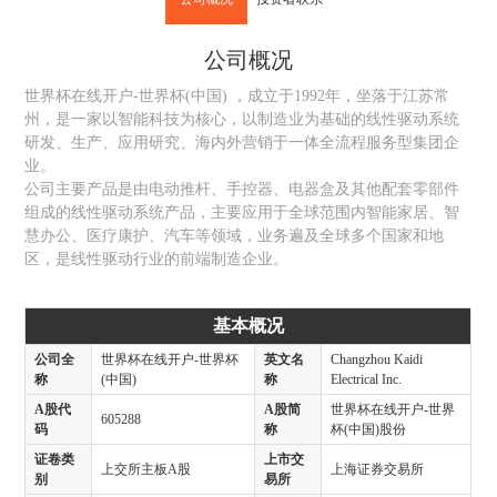
公司概况
世界杯在线开户-世界杯(中国) ，成立于1992年，坐落于江苏常
州，是一家以智能科技为核心，以制造业为基础的线性驱动系统
研发、生产、应用研究、海内外营销于一体全流程服务型集团企
业。
公司主要产品是由电动推杆、手控器、电器盒及其他配套零部件
组成的线性驱动系统产品，主要应用于全球范围内智能家居、智
慧办公、医疗康护、汽车等领域，业务遍及全球多个国家和地
区，是线性驱动行业的前端制造企业。
基本概况
公司全
世界杯在线开户-世界杯
英文名
Changzhou Kaidi
称
(中国)
称
Electrical Inc.
A股代
A股简
世界杯在线开户-世界
605288
码
称
杯(中国)股份
证卷类
上市交
上交所主板A股
上海证券交易所
别
易所