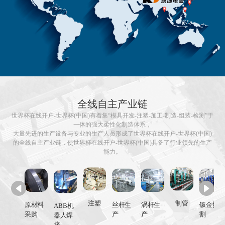
全线自主产业链
世界杯在线开户-世界杯(中国)有着集“模具开发-注塑-加工-制造-组装-检测”于
一体的强大柔性化制造体系，
大量先进的生产设备与专业的生产人员形成了世界杯在线开户-世界杯(中国)
的全线自主产业链，使世界杯在线开户-世界杯(中国)具备了行业领先的生产
能力。
注塑
制管
原材料
丝杆生
涡杆生
钣金切
ABB机
采购
产
产
割
器人焊