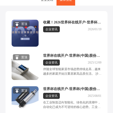
收藏！2026世界杯在线开户-世界杯
置顶
(中国)股份展会日程表重磅发布，先
企业资讯
2026/01/19
睹为快→
世界杯在线开户-世界杯(中国)股份：
置顶
功能沙发多媒体系统，定制专属居家
企业资讯
2025/12/09
高端影院，打造全感沉浸体验
伴随全球智能家居市场趋势持续走高，越来
越多的家庭开始注重居家高品质生活。 沙发
作为现代家居空间中的重要组成部分，人们
对其需求的体现早已超越单纯的坐躺椅功
能。一套多功能、多元化体验度拉满的功能
世界杯在线开户-世界杯(中国)股份工
置顶
沙发成为承载家庭休闲、娱乐、放松的核心
业电动推杆，光伏与机械领域的“智慧
企业资讯
2025/08/01
场景，赋予家庭空间更多创意与趣味。作为
关节”，驱动绿色高效新未来
功能沙发电动推杆领域的专业制造商，世界
在工业制造迈向智能化、绿色化的浪潮中，
杯在线开户-世界杯(中国)股份自1992年创立
自动化已成为不可逆转的核心趋势。工业电
以来，始终专注于线性驱动系统研发，在智
动推杆，作为这一进程的关键驱动元件，凭