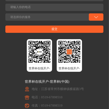
观，可完美融入家居风格，不破坏空间整体
光伏能源设备追踪系统的“神经中枢”。全新
性，给用户带来全新舒适体验。多重功能重
架构设计，额定动态负载15KN，静载最高
塑沉浸体验 通过装置该系统，可打造全维度
133KN，可驱动大型光伏阵列稳定转动，高
沉浸式感官体验。听觉上，搭载全频音响与
抗压抗拉性，适应强风等极端天气；防护等
低音BASS，支持多个功能沙发蓝牙互联组
级IP66，盐雾试验800H，完全防尘、防强烈
成多声道系统，电视音频无线同步传输，让
喷水，耐腐蚀性优异，适配沙漠、沿海等恶
人贴身感受环绕立体声的震撼；视觉上，氛
劣光伏场景；设计寿命达25年，降低后期更
围灯带提供呼吸、循环、固定、音律四种模
换成本，保障长期收益。为太阳能追踪系统
式，灯光随音乐频率精准律动，营造沉浸式
提供精准稳定的角度调节，让光伏板从“等
氛围；触觉上，音频振子搭配多种气囊按摩
光”变成“追光”，最大化光能捕获效率。 工
模式，可调振动强度与音乐节奏同步呼应，
业电动推杆系列覆盖多场景的“动力世界杯
带来细腻贴合的按摩体验；体感上，加热与
在线开户-世界杯(中国) ” 针对农业、工程机
通风功能自由调节，久坐不易闷汗，全方位
械、物流搬运等细分领域的多样化需求，世
兼顾舒适与实用。全场景智能控制10寸高清
界杯在线开户-世界杯(中国)股份推出多款工
触控屏嵌入式设计，支持灯光颜色、音乐均
业电动推杆，满足不同负载与空间需求，
衡器、按摩模式等全功能一键操控，老人小
世界杯在线开户-
世界杯在线开户-
以“定制化设计+场景适配性”破解传统驱动
孩皆能轻松使用。高度个性化定制从灯光色
难题。 农业装备的电气化先锋：KDGT-001
世界杯(中国)股
世界杯(中国)智
调、振动强度到按摩程序，均可根据个人喜
专为狭窄空间设计，全金属结构搭配IP65防
好自由调节，一键切换专属舒适状态。家居
世界杯在线开户-世界杯(中国)
护，可在-30℃至70℃环境中稳定运行。其
份
能升降桌
生态互联蓝牙无缝对接电视、投影等设备，
3000N动态负载，完美适配自动割草机的刀
地址：江苏省常州市横林镇横崔路3号
音频振子让沙发成为播放音频的载体，观影
片升降、施肥设备的料口开合等动作，推动
时震撼力效果鲜明，游戏时脚步声从座椅下
农业机械向“无泄漏、高能效”升级。480H中
电话：0519-67898510
方传来，实现全感沉浸。02深度契合家居场
性盐雾试验认证，确保在田间高湿、多尘环
景的多元化诉求 两人位/三人位功能沙发方
境中长效耐用。 小型工程机械装备的可靠执
传真：0519-67898519
案家庭核心娱乐区首选 家庭核心娱乐区的首
行器：KDGT-007 以10KN高负载、毫米级