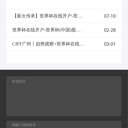
能家居板块聚焦功能沙发铁架总成世界杯在
借其优势正加速取代传统气动、液压推杆产
线开户-世界杯(中国) ，以高可靠性、高性能
品，成为驱动现代工业升级的“智慧关节”。
的产品与服务赢得市场广泛认可。 基于多年
一方面，工业电动推杆可有效替代传统液压
07-10
【薪火传承】世界杯在线开户-世界杯(中国) | 周荣清 周殊程：构建“精神链接” 开启“传承之钥”
在功能沙发领域沉淀的核心技术，公司重磅
系统，显著减少液压油的使用与泄漏风险，
推出——全新多功能沙发系统，通过“一屏
直接降低碳排放与环境污染物排放。同时，
掌控、全感沉浸”的智能科技集成设计，将
02-28
其运行过程噪声更低，有助于改善工作环境
世界杯在线开户-世界杯(中国)股份30周年，开启世界一 流线性驱动供应商企业建设新征程
线性驱动技术与沉浸式体验深度融合，为用
并减少城市噪声污染。另一方面，工业电动
户打造覆盖视觉、听觉、触觉的全维度家居
推杆支持精准、智能化的位置调节，可快速
影院体验，延续专业技术的同时实现功能升
03-01
CIFF广州丨趋势观察×世界杯在线开户-世界杯(中国)：创新助力「驱动」，「智造」扩大优势，向上游产业链进发
响应高度、倾斜角度等多种功能需求，显著
级。01模块化集成，定制专属舒适 支持不同
提升作业效率。此外，其设计结构简洁、可
模块自由组合 该系统涵盖音律、气囊、灯
靠性高，几乎免维护的特性，大幅降低了维
带、通风加热、智能控制、电视与音响互联
护成本与设备停机时间，有效保障了设备的
六大核心模块，支持按需选配： ①音律模
长期稳定运行与使用寿命。作为深耕线性驱
块：音箱、低音BASS、音频振子、氛围灯
动技术三十余载的制造商，世界杯在线开
带一体化设计，振动随音乐频率大小振幅同
户-世界杯(中国)股份始终聚焦线性驱动技术
步变化；②气囊模块：三种按摩调节模式，
的突破与应用，凭借对高精度传动、长效稳
适配不同放松需求；③座椅通风加热模块：
定运行及严苛环境适应性的不懈追求，使工
通风与加热2档调节模式；④灯带模块：7色
业电动推杆产品，在光伏、农业、工程机械
循环、固定颜色模式、呼吸模式、音律模
等应用场景中释放强劲动能。世界杯在线开
式，多种模式调节；⑤智能控制模块：支持
户-世界杯(中国)股份光伏电动推杆助力工业
10寸高清显示屏触摸操控，UI可客制化，操
能源设备“追光而行”光伏推杆应用与明星型
作直观便捷；⑥电视与音响互联模块：通过
号：KDGT-006 在光伏能源领域，工业电动
蓝牙组网2.4G互联，连接沙发音响可播放或
推杆是实现高效发电的核心执行机构。世界
组成多声道音响系统模式，打造多人家庭影
杯在线开户-世界杯(中国)股份KDGT-006光
院效果。 所有模块产品兼容性强、安装美
伏推杆以精准追踪与长效稳定为核心，成为