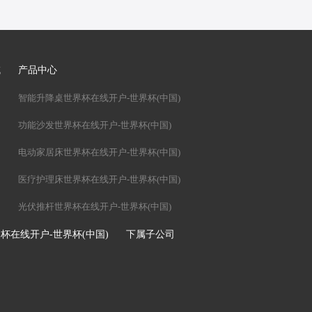
域
产品中心
智能升降桌世界杯在线开户-世界杯(中国)
功能沙发世界杯在线开户-世界杯(中国)
电动家居床世界杯在线开户-世界杯(中国)
医疗护理床世界杯在线开户-世界杯(中国)
光伏推杆世界杯在线开户-世界杯(中国)
杯在线开户-世界杯(中国)
下属子公司