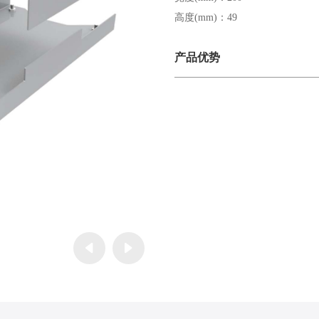
高度(mm)：49
产品优势