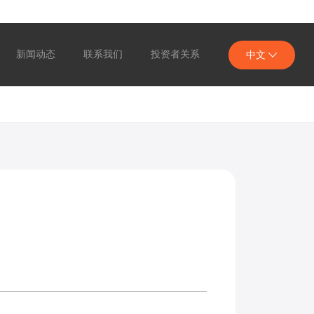
新闻动态
联系我们
投资者关系
中文