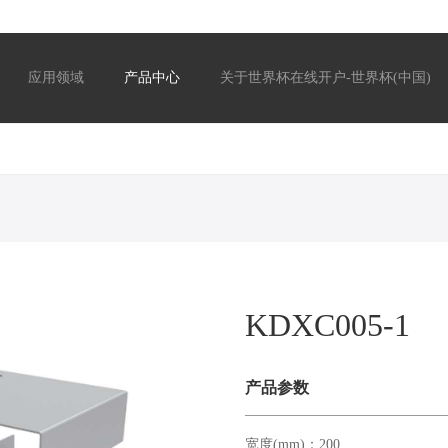
应用领域
产品中心
关于世界杯在线开户-世界杯(中国)
KDXC005-1
产品参数
宽度(mm)：200