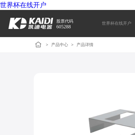
世界杯在线开户
股票代码
世界杯在线开户
605288
>
产品中心
>
产品详情