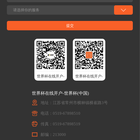
成多声道系统，电视音频无线同步传输，让
喷水，耐腐蚀性优异，适配沙漠、沿海等恶
人贴身感受环绕立体声的震撼；视觉上，氛
劣光伏场景；设计寿命达25年，降低后期更
围灯带提供呼吸、循环、固定、音律四种模
换成本，保障长期收益。为太阳能追踪系统
式，灯光随音乐频率精准律动，营造沉浸式
提供精准稳定的角度调节，让光伏板从“等
氛围；触觉上，音频振子搭配多种气囊按摩
光”变成“追光”，最大化光能捕获效率。 工
模式，可调振动强度与音乐节奏同步呼应，
业电动推杆系列覆盖多场景的“动力世界杯
带来细腻贴合的按摩体验；体感上，加热与
在线开户-世界杯(中国) ” 针对农业、工程机
通风功能自由调节，久坐不易闷汗，全方位
械、物流搬运等细分领域的多样化需求，世
兼顾舒适与实用。全场景智能控制10寸高清
界杯在线开户-世界杯(中国)股份推出多款工
触控屏嵌入式设计，支持灯光颜色、音乐均
业电动推杆，满足不同负载与空间需求，
衡器、按摩模式等全功能一键操控，老人小
以“定制化设计+场景适配性”破解传统驱动
孩皆能轻松使用。高度个性化定制从灯光色
难题。 农业装备的电气化先锋：KDGT-001
调、振动强度到按摩程序，均可根据个人喜
专为狭窄空间设计，全金属结构搭配IP65防
世界杯在线开户-
世界杯在线开户-
好自由调节，一键切换专属舒适状态。家居
护，可在-30℃至70℃环境中稳定运行。其
生态互联蓝牙无缝对接电视、投影等设备，
3000N动态负载，完美适配自动割草机的刀
世界杯(中国)股
世界杯(中国)智
音频振子让沙发成为播放音频的载体，观影
片升降、施肥设备的料口开合等动作，推动
世界杯在线开户-世界杯(中国)
时震撼力效果鲜明，游戏时脚步声从座椅下
份
能升降桌
农业机械向“无泄漏、高能效”升级。480H中
方传来，实现全感沉浸。02深度契合家居场
性盐雾试验认证，确保在田间高湿、多尘环
地址：江苏省常州市横林镇横崔路3号
景的多元化诉求 两人位/三人位功能沙发方
境中长效耐用。 小型工程机械装备的可靠执
案家庭核心娱乐区首选 家庭核心娱乐区的首
行器：KDGT-007 以10KN高负载、毫米级
电话：0519-67898510
选方案，以多声道音响互联技术打造沉浸式
行程控制为核心，替代传统油缸、气缸，大
私人影院环绕立体声，搭配功能沙发铁架产
传真：0519-67898519
幅降低安装与维护难度。内置限位开关与过
品可灵活切换沙发角度。支持贴合人体工学
载保护，可精准控制自卸车翻斗角度、小型
的零重力/零靠墙功能沙发模式，辅以与电视
邮编：213000
装载机的升降动作，即使在建筑工地的颠簸
画面智能联动的灯带设计延伸视觉边界，再