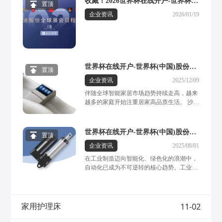
收藏！2026世界杯在线开户-世界杯
置顶
(中国)股份展会日程表重磅发布，先
企业资讯
2026/01/19
睹为快→
世界杯在线开户-世界杯(中国)股份：
置顶
功能沙发多媒体系统，定制专属居家
企业资讯
2025/12/09
高端影院，打造全感沉浸体验
伴随全球智能家居市场趋势持续走高，越来
越多的家庭开始注重居家高品质生活。 沙发
作为现代家居空间中的重要组成部分，人们
对其需求的体现早已超越单纯的坐躺椅功
能。一套多功能、多元化体验度拉满的功能
世界杯在线开户-世界杯(中国)股份工
置顶
沙发成为承载家庭休闲、娱乐、放松的核心
业电动推杆，光伏与机械领域的“智慧
企业资讯
2025/08/01
场景，赋予家庭空间更多创意与趣味。作为
关节”，驱动绿色高效新未来
功能沙发电动推杆领域的专业制造商，世界
在工业制造迈向智能化、绿色化的浪潮中，
杯在线开户-世界杯(中国)股份自1992年创立
自动化已成为不可逆转的核心趋势。工业电
以来，始终专注于线性驱动系统研发，在智
动推杆，作为这一进程的关键驱动元件，凭
能家居板块聚焦功能沙发铁架总成世界杯在
借其优势正加速取代传统气动、液压推杆产
线开户-世界杯(中国) ，以高可靠性、高性能
品，成为驱动现代工业升级的“智慧关节”。
的产品与服务赢得市场广泛认可。 基于多年
一方面，工业电动推杆可有效替代传统液压
11-02
家用护理床
在功能沙发领域沉淀的核心技术，公司重磅
系统，显著减少液压油的使用与泄漏风险，
推出——全新多功能沙发系统，通过“一屏
直接降低碳排放与环境污染物排放。同时，