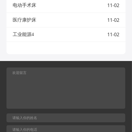
掌控、全感沉浸”的智能科技集成设计，将
11-02
其运行过程噪声更低，有助于改善工作环境
电动手术床
线性驱动技术与沉浸式体验深度融合，为用
并减少城市噪声污染。另一方面，工业电动
户打造覆盖视觉、听觉、触觉的全维度家居
推杆支持精准、智能化的位置调节，可快速
影院体验，延续专业技术的同时实现功能升
11-02
医疗康护床
响应高度、倾斜角度等多种功能需求，显著
级。01模块化集成，定制专属舒适 支持不同
提升作业效率。此外，其设计结构简洁、可
模块自由组合 该系统涵盖音律、气囊、灯
靠性高，几乎免维护的特性，大幅降低了维
11-02
工业能源4
带、通风加热、智能控制、电视与音响互联
护成本与设备停机时间，有效保障了设备的
六大核心模块，支持按需选配： ①音律模
长期稳定运行与使用寿命。作为深耕线性驱
块：音箱、低音BASS、音频振子、氛围灯
动技术三十余载的制造商，世界杯在线开
带一体化设计，振动随音乐频率大小振幅同
户-世界杯(中国)股份始终聚焦线性驱动技术
步变化；②气囊模块：三种按摩调节模式，
的突破与应用，凭借对高精度传动、长效稳
适配不同放松需求；③座椅通风加热模块：
定运行及严苛环境适应性的不懈追求，使工
通风与加热2档调节模式；④灯带模块：7色
业电动推杆产品，在光伏、农业、工程机械
循环、固定颜色模式、呼吸模式、音律模
等应用场景中释放强劲动能。世界杯在线开
式，多种模式调节；⑤智能控制模块：支持
户-世界杯(中国)股份光伏电动推杆助力工业
10寸高清显示屏触摸操控，UI可客制化，操
能源设备“追光而行”光伏推杆应用与明星型
作直观便捷；⑥电视与音响互联模块：通过
号：KDGT-006 在光伏能源领域，工业电动
蓝牙组网2.4G互联，连接沙发音响可播放或
推杆是实现高效发电的核心执行机构。世界
组成多声道音响系统模式，打造多人家庭影
杯在线开户-世界杯(中国)股份KDGT-006光
院效果。 所有模块产品兼容性强、安装美
伏推杆以精准追踪与长效稳定为核心，成为
观，可完美融入家居风格，不破坏空间整体
光伏能源设备追踪系统的“神经中枢”。全新
性，给用户带来全新舒适体验。多重功能重
架构设计，额定动态负载15KN，静载最高
塑沉浸体验 通过装置该系统，可打造全维度
133KN，可驱动大型光伏阵列稳定转动，高
沉浸式感官体验。听觉上，搭载全频音响与
抗压抗拉性，适应强风等极端天气；防护等
低音BASS，支持多个功能沙发蓝牙互联组
级IP66，盐雾试验800H，完全防尘、防强烈